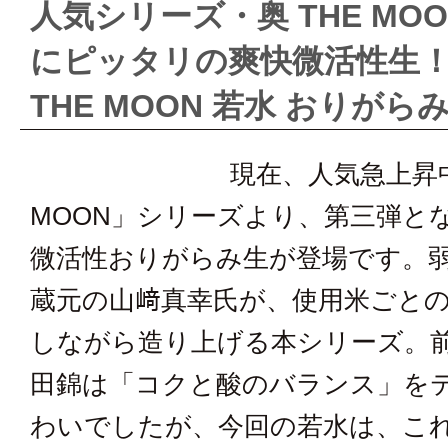
セ
人気シリーズ・奥 THE MO
レ
にピッタリの爽快微活性生
ク
THE MOON 若水 おりがら
シ
ョ
現在、人気急上昇中
ン
MOON」シリーズより、第三弾と
微活性おりがらみ生が登場です。弱
蔵元の山﨑真幸氏が、使用米ごと
しながら造り上げる本シリーズ。
田錦は「コクと酸のバランス」を
わいでしたが、今回の若水は、こ