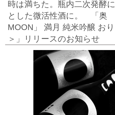
時は満ちた。瓶内二次発酵
ー
とした微活性酒に。 「奥 
ズ
MOON」 満月 純米吟醸 お
セ
＞」リリースのお知らせ
レ
ク
シ
ョ
ン