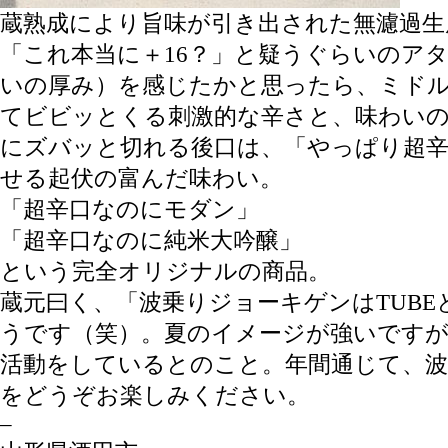
蔵熟成により旨味が引き出された無濾過生
「これ本当に＋16？」と疑うぐらいのア
いの厚み）を感じたかと思ったら、ミド
てビビッとくる刺激的な辛さと、味わい
にズバッと切れる後口は、「やっぱり超
せる起伏の富んだ味わい。
「超辛口なのにモダン」
「超辛口なのに純米大吟醸」
という完全オリジナルの商品。
蔵元曰く、「波乗りジョーキゲンはTUBE
うです（笑）。夏のイメージが強いです
活動をしているとのこと。年間通じて、
をどうぞお楽しみください。
–