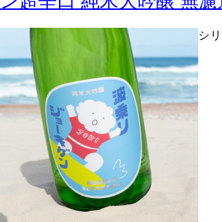
ン超辛口 純米大吟醸 無
シリ