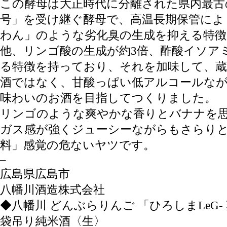
この酵母は大正時代に分離された県内最古
号」を受け継ぐ酵母で、高温長期保管によ
わん」のような劣化臭の生成を抑える特
他、リンゴ酸の生成が約3倍、酢酸イソア
る特徴を持っており、それを加味して、蔵
酒ではなく、甘酸っぱい低アルコールな
味わいのお酒を目指してつくりました。
リンゴのような爽やかな香りとバナナを
ガス感が強くジューシーながらもさらり
料」感覚の危ないヤツです。
–
広島県広島市
八幡川酒造株式会社
◆八幡川 どんぶらりんご 「ひろしまLeG-
袋吊り純米酒〈生〉