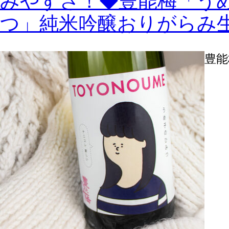
みやすさ！◆豊能梅「う
つ」純米吟醸おりがらみ
豊能