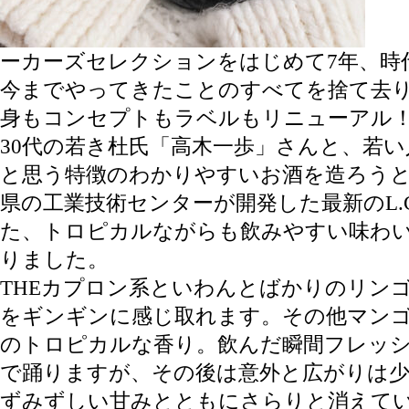
ーカーズセレクションをはじめて7年、時
今までやってきたことのすべてを捨て去
身もコンセプトもラベルもリニューアル
30代の若き杜氏「高木一歩」さんと、若
と思う特徴のわかりやすいお酒を造ろう
県の工業技術センターが開発した最新のL.
た、トロピカルながらも飲みやすい味わ
りました。
THEカプロン系といわんとばかりのリン
をギンギンに感じ取れます。その他マン
のトロピカルな香り。飲んだ瞬間フレッ
で踊りますが、その後は意外と広がりは
ずみずしい甘みとともにさらりと消えて