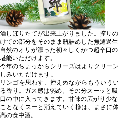
酒しぼりたてが出来上がりました。搾り
けての部分をそのまま瓶詰めした無濾過
自然のオリが漂った初々しくかつ超辛口
堪能いただけます。
今年のちょっからシリーズはよりクリー
しみいただけます。
リンゴを思わす、控えめながらもういう
る香り。ガス感は弱め。その分スーッと
口の中に入ってきます。甘味の広がり少な
ことなくスーと消えていく様は、まさに
高の食中酒。