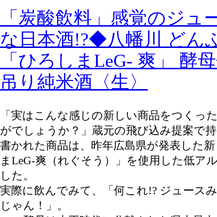
「炭酸飲料」感覚のジュ
な日本酒!?◆八幡川 どん
「ひろしまLeG- 爽」 酵
吊り純米酒〈生〉
「実はこんな感じの新しい商品をつくっ
がでしょうか？」蔵元の飛び込み提案で持っ
書かれた商品は、昨年広島県が発表した新
まLeG-爽（れぐそう）」を使用した低ア
した。
実際に飲んでみて、「何これ!? ジュース
じゃん！」。