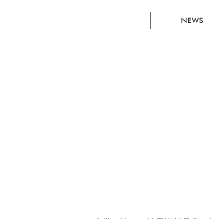
コ
NEWS
ン
セ
プ
ト
ワ
ー
カ
ー
ズ
セ
レ
ク