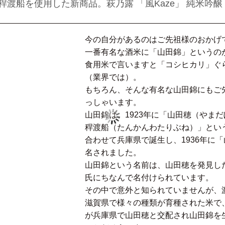
渡船を使用した新商品。萩乃露 「風Kaze」 純米吟
今の自分があるのはご先祖様のおかげ
一番有名な酒米に「山田錦」というの
食用米で言いますと「コシヒカリ」ぐ
（業界では）。
もちろん、そんな有名な山田錦にもご
っしゃいます。
山田錦は、1923年に「山田穂（やま
稈渡船（たんかんわたりぶね）」とい
合わせて兵庫県で誕生し、1936年に
名されました。
山田錦という名前は、山田穂を発見し
氏にちなんで名付けられています。
その中で意外と知られていませんが、
滋賀県で様々の種類が育種された米で
が兵庫県で山田穂と交配され山田錦を