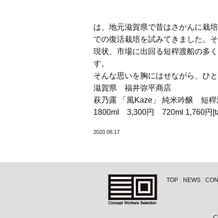
は、地元滋賀県で昔はさかんに栽培
での復活栽培を試みてきました。そ
現状、市場に出回る短稈渡船の多
す。
そんな思いを胸にはせながら、ひと
滋賀県 福井弥平商店
萩乃露 「風Kaze」 純米吟醸 短
1800ml 3,300円 720ml 1,760円[tax
2020.08.17
TOP
NEWS
CON
C