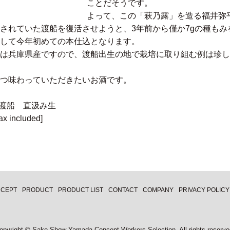
ことだそうです。
よって、この「萩乃露」を造る福井弥
されていた渡船を復活させようと、3年前から僅か7gの種もみ
して今年初めての本仕込となります。
くは兵庫県産ですので、渡船出生の地で栽培に取り組む例は珍し
つ味わっていただきたいお酒です。
稈渡船 直汲み生
 included]
CEPT
PRODUCT
PRODUCT LIST
CONTACT
COMPANY
PRIVACY POLICY
opyright © Sake-Show Yamada Concept Workers Selection. All rights reserve