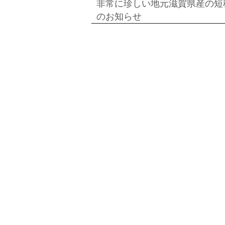
シ
非常に珍しい地元滋賀県産の短稈
ョ
のお知らせ
ン