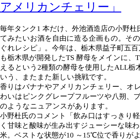
アメリカンチェリー」
毎年タンク1 本だけ、外池酒造店の小野
てみたいお酒を自由に造る企画もの。その
ぐれレシピ」。今年は、栃木県益子町五百
も栃木県が開発したTS 酵母をメインに、T
えるという2種類の酵母を使用したALL栃
いう、またまた新しい挑戦です。
香りはバナナやアメリカンチェリー、オ
わいはピンクグレープフルーツや八朔、
のようなニュアンスがあります。
小野杜氏のコメント「飲み口はすっきり
く甘味と酸味が生み出すジューシーな味わ
米。ベストな状態が10 ～15℃位で香り