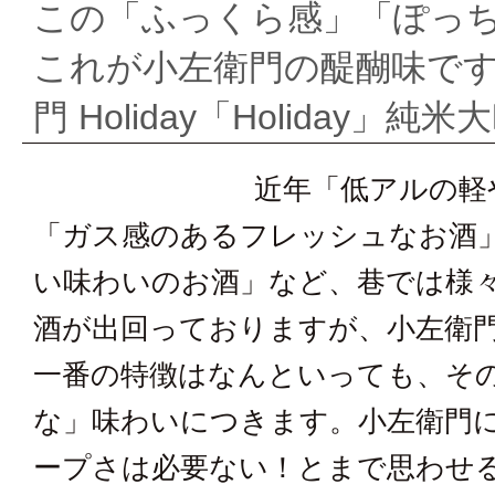
この「ふっくら感」「ぽっ
ー
これが小左衛門の醍醐味で
ズ
門 Holiday「Holiday」
セ
近年「低アルの軽
レ
「ガス感のあるフレッシュなお酒
い味わいのお酒」など、巷では様
ク
酒が出回っておりますが、小左衛
シ
一番の特徴はなんといっても、そ
ョ
な」味わいにつきます。小左衛門
ープさは必要ない！とまで思わせ
ン