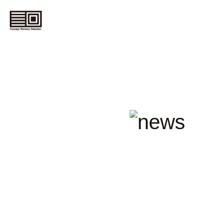
コ
ン
セ
プ
ト
ワ
ー
カ