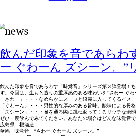
sake-japan
JP
E
飲んだ印象を音であらわ
ー ぐわーん ズシーン。
飲んだ印象を音であらわす「味覚音」シリーズ第３弾登場！
す。今回は、生もと造りの重厚感のある味わいを“さわー ぐわ
「さわー」・・・なめらかにスーッと綺麗に入ってくるイメー
「ぐわーん」・・・男性的な厚みのある旨味。酸味による骨格
「ズシーン」・・・喉を通る際に跳ね返ってくるリッチな余韻
ぜひ一度飲んでみてください。あなたの場合はどんな味覚音で
広島県 榎酒造
華鳩 味覚音 “さわー ぐわーん ズシーン。”