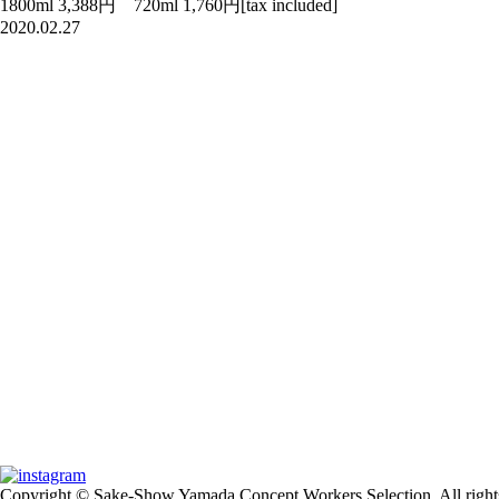
1800ml 3,388円 720ml 1,760円[tax included]
2020.02.27
Copyright © Sake-Show Yamada Concept Workers Selection. All rights