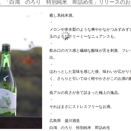
。「白鴻 のろり 特別純米 即詰め生」リリースのお
癒し系純米酒。
・
メロンや幸水梨のような爽やかなかつみずみず
玉のようなクリーミーなニュアンスも。
・
飲み口のガス感と繊細な酸味が舌を刺激、フレ
出。
・
ほわっとした旨味を感じた後、味わいが広がり
く、さらりと引いてゆく軽やかさがこのお酒の
・
低アルの良さが全て詰まった極上の逸品。
・
それはまさにストレスフリーなお酒。
・
広島県 盛川酒造
白鴻 のろり 特別純米 即詰め生