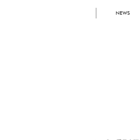
コ
NEWS
ン
セ
プ
ト
ワ
ー
カ
ー
ズ
セ
レ
ク