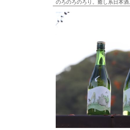
シ
のろのろのろり。癒し系日本酒
ョ
ン