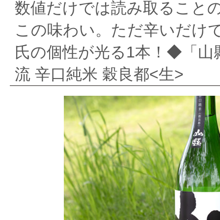
数値だけでは読み取ること
ー
この味わい。ただ辛いだけ
ズ
氏の個性が光る1本！◆「山
セ
流 辛口純米 穀良都<生>
レ
ク
シ
ョ
ン