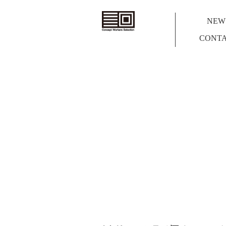
コ
NEW
ン
セ
CONT
プ
ト
ワ
ー
カ
ー
ズ
セ
レ
ク
シ
ョ
ン