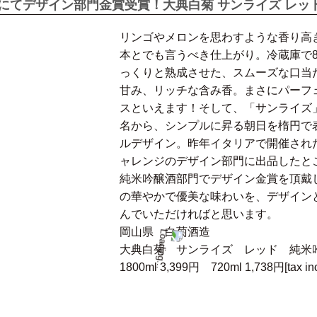
にてデザイン部門金賞受賞！大典白菊 サンライズ レッド
リンゴやメロンを思わすような香り高
本とでも言うべき仕上がり。冷蔵庫で
っくりと熟成させた、スムーズな口当
甘み、リッチな含み香。まさにパーフ
スといえます！そして、「サンライズ
名から、シンプルに昇る朝日を楕円で
ルデザイン。昨年イタリアで開催され
ャレンジのデザイン部門に出品したと
純米吟醸酒部門でデザイン金賞を頂戴
の華やかで優美な味わいを、デザイン
んでいただければと思います。
岡山県 白菊酒造
大典白菊 サンライズ レッド 純米
1800ml 3,399円 720ml 1,738円[tax inc