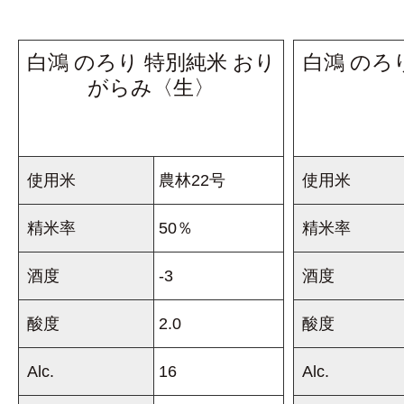
ー
白鴻 のろり 特別純米 おり
白鴻 のろ
ズ
がらみ〈生〉
セ
レ
使用米
農林22号
使用米
ク
精米率
50％
精米率
酒度
-3
酒度
シ
酸度
2.0
酸度
ョ
Alc.
16
Alc.
ン