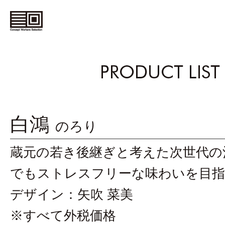
コ
ン
セ
プ
白鴻
のろり
ト
蔵元の若き後継ぎと考えた次世代の
ワ
でもストレスフリーな味わいを目指
ー
デザイン：矢吹 菜美
カ
※すべて外税価格