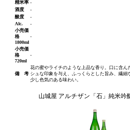
精米率
-
酒度
-
酸度
-
Alc.
-
小売価
-
格
1800ml
小売価
-
格
720ml
花の蜜やライチのような上品な香り。口に含ん
備 考
シュな印象を与え、ふっくらとした旨み、繊細
少し色気のある味わい。
山城屋 アルチザン「石」純米吟