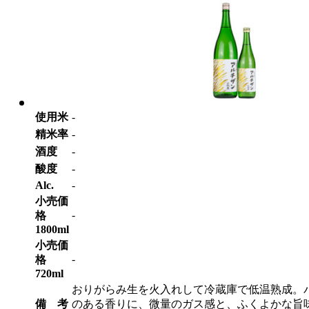
使用米
-
精米率
-
酒度
-
酸度
-
Alc.
-
小売価
-
格
1800ml
小売価
-
格
720ml
おりがらみ生を火入れして冷蔵庫で低温熟成。
備 考
のある香りに、微量のガス感と、ふくよかな旨